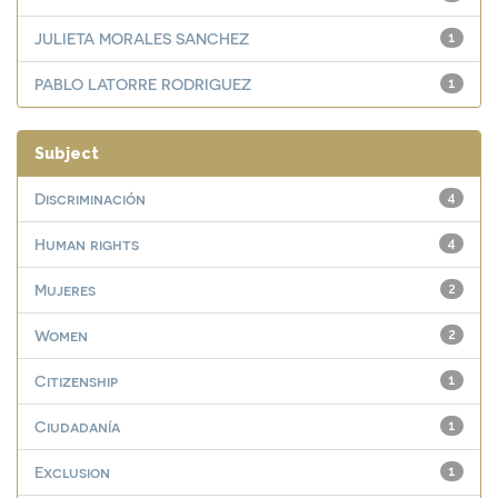
JULIETA MORALES SANCHEZ
1
PABLO LATORRE RODRIGUEZ
1
Subject
Discriminación
4
Human rights
4
Mujeres
2
Women
2
Citizenship
1
Ciudadanía
1
Exclusion
1