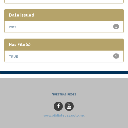
Date issued
2017
1
Has File(s)
true
1
Nuestras redes
www.bibliotecas.ugto.mx