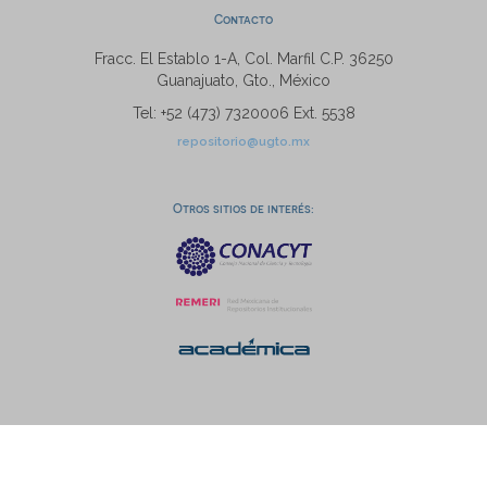
Contacto
Fracc. El Establo 1-A, Col. Marfil C.P. 36250
Guanajuato, Gto., México
Tel: +52 (473) 7320006 Ext. 5538
repositorio@ugto.mx
Otros sitios de interés: