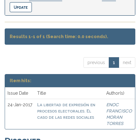
Results 1-1 of 1 (Search time: 0.0 seconds).
previous
1
next
Item hits:
Issue Date
Title
Author(s)
La libertad de expresión en
ENOC
24-Jan-2017
procesos electorales. El
FRANCISCO
caso de las redes sociales
MORAN
TORRES
Discover