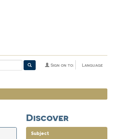
Sign on to:
Language
Discover
Subject