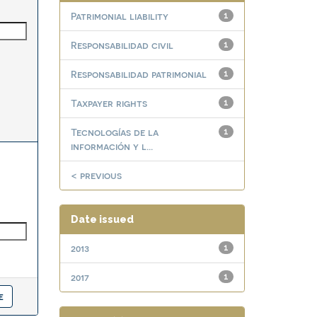
Patrimonial liability
1
Responsabilidad civil
1
Responsabilidad patrimonial
1
Taxpayer rights
1
Tecnologías de la
1
información y l...
< previous
Date issued
2013
1
2017
1