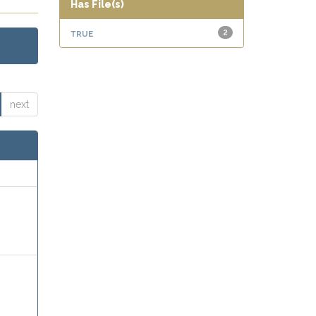
Has File(s)
true
2
next