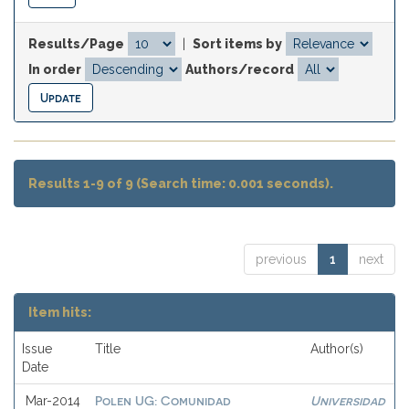
Results/Page
|
Sort items by
In order
Authors/record
Results 1-9 of 9 (Search time: 0.001 seconds).
previous
1
next
Item hits:
Issue
Title
Author(s)
Date
Polen UG: Comunidad
Universidad
Mar-2014