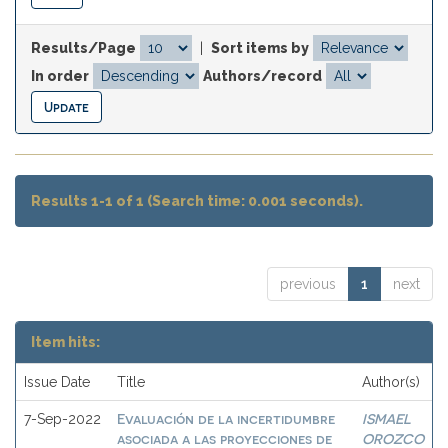
Results/Page
|
Sort items by
In order
Authors/record
Results 1-1 of 1 (Search time: 0.001 seconds).
previous
1
next
Item hits:
Issue Date
Title
Author(s)
Evaluación de la incertidumbre
ISMAEL
7-Sep-2022
asociada a las proyecciones de
OROZCO