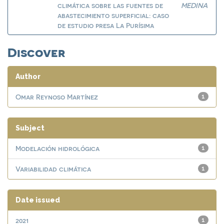
climática sobre las fuentes de
MEDINA
abastecimiento superficial: caso
de estudio presa La Purísima
Discover
Author
Omar Reynoso Martínez
1
Subject
Modelación hidrológica
1
Variabilidad climática
1
Date issued
2021
1