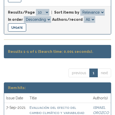
Results/Page
|
Sort items by
In order
Authors/record
Results 1-1 of 1 (Search time: 0.001 seconds).
previous
1
next
Item hits:
Issue Date
Title
Author(s)
Evaluación del efecto del
ISMAEL
7-Sep-2021
cambio climático y variabilidad
OROZCO