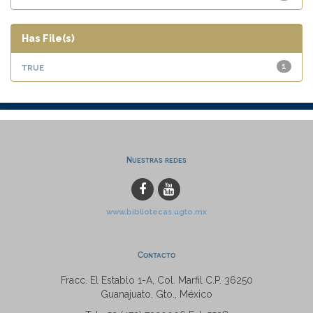
Has File(s)
true
1
Nuestras redes
www.bibliotecas.ugto.mx
Contacto
Fracc. El Establo 1-A, Col. Marfil C.P. 36250
Guanajuato, Gto., México