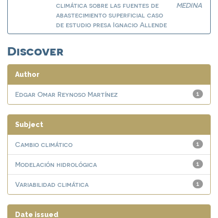
climática sobre las fuentes de
MEDINA
abastecimiento superficial caso
de estudio presa Ignacio Allende
Discover
Author
Edgar Omar Reynoso Martínez
1
Subject
Cambio climático
1
Modelación hidrológica
1
Variabilidad climática
1
Date issued