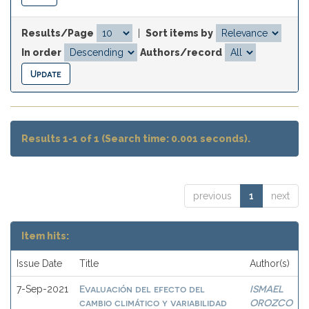
Results/Page
|
Sort items by
In order
Authors/record
Results 1-1 of 1 (Search time: 0.001 seconds).
previous
1
next
Item hits:
Issue Date
Title
Author(s)
Evaluación del efecto del
ISMAEL
7-Sep-2021
cambio climático y variabilidad
OROZCO