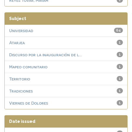
Reyes Tovar, Miriam
1
Subject
Universidad
64
Atarjea
1
Discurso por la inauguración de l...
1
Mapeo comunitario
1
Territorio
1
Tradiciones
1
Viernes de Dolores
1
Date issued