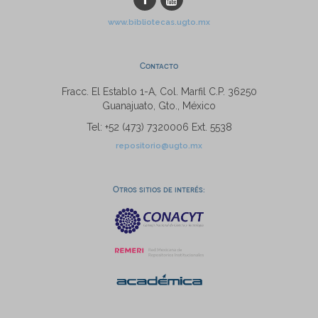
www.bibliotecas.ugto.mx
Contacto
Fracc. El Establo 1-A, Col. Marfil C.P. 36250
Guanajuato, Gto., México
Tel: +52 (473) 7320006 Ext. 5538
repositorio@ugto.mx
Otros sitios de interés: