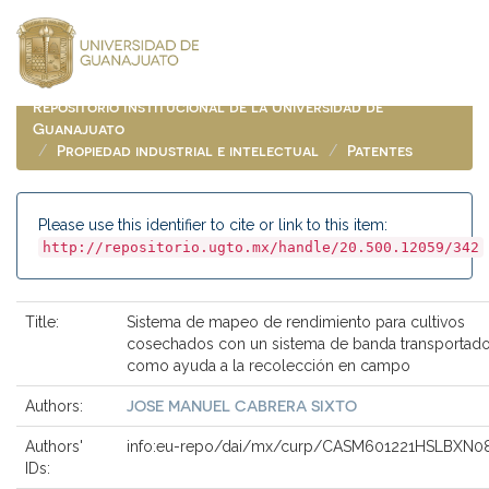
Skip
navigation
Repositorio Institucional de la Universidad de
Guanajuato
Propiedad industrial e intelectual
Patentes
Please use this identifier to cite or link to this item:
http://repositorio.ugto.mx/handle/20.500.12059/342
Title:
Sistema de mapeo de rendimiento para cultivos
cosechados con un sistema de banda transportado
como ayuda a la recolección en campo
JOSE MANUEL CABRERA SIXTO
Authors:
Authors'
info:eu-repo/dai/mx/curp/CASM601221HSLBXN0
IDs: