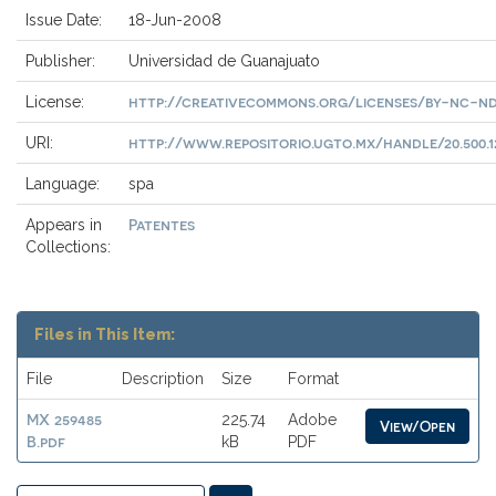
Issue Date:
18-Jun-2008
Publisher:
Universidad de Guanajuato
http://creativecommons.org/licenses/by-nc-nd
License:
http://www.repositorio.ugto.mx/handle/20.500.1
URI:
Language:
spa
Patentes
Appears in
Collections:
Files in This Item:
File
Description
Size
Format
MX 259485
225.74
Adobe
View/Open
B.pdf
kB
PDF