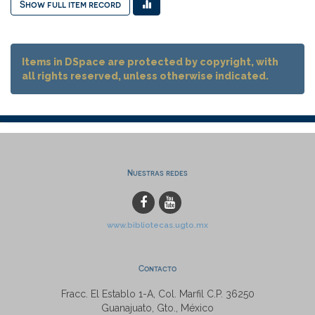
Show full item record
Items in DSpace are protected by copyright, with
all rights reserved, unless otherwise indicated.
Nuestras redes
www.bibliotecas.ugto.mx
Contacto
Fracc. El Establo 1-A, Col. Marfil C.P. 36250
Guanajuato, Gto., México