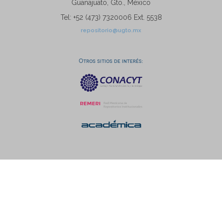
Guanajuato, Gto., México
Tel: +52 (473) 7320006 Ext. 5538
repositorio@ugto.mx
Otros sitios de interés: