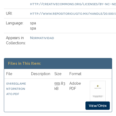
http://creativecommons.org/licenses/by-nc-nd
http://www.repositorio.ugto.mx/handle/20.500.1
URI:
Language:
spa
spa
Normatividad
Appears in
Collections:
Files in This Item:
File
Description
Size
Format
014reglame
559.83
Adobe
ntopatron
kB
PDF
ato.pdf
View/Open