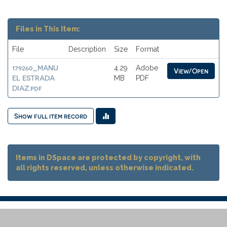
Files in This Item:
File
Description
Size
Format
179260_MANU
4.29
Adobe
View/Open
EL ESTRADA
MB
PDF
DIAZ.pdf
Show full item record
Items in DSpace are protected by copyright, with
all rights reserved, unless otherwise indicated.