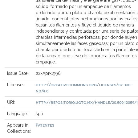
transferencia de masa y energía entre gas-líquido-
sólido, formado por un empaque de filamentos
ordenado; por un plato o charola de alimentación 
líquido, con múltiples perforaciones por las cuales
pasan los filamentos y fluye el líquido de manera
independiente y controlada; por una serie de plato
charolas intermedias perforadas, por donde fluyen
simultáneamente las fases gaseosas; por un plato 
charola perforada o no, localizada en la parte inferi
de la unidad, que sirve de soporte a los filamentos
empaque.
Issue Date:
22-Apr-1996
http://creativecommons.org/licenses/by-nc-
License:
nd/4.0
http://repositorio.ugto.mx/handle/20.500.12059/
URI:
Language:
spa
Patentes
Appears in
Collections: