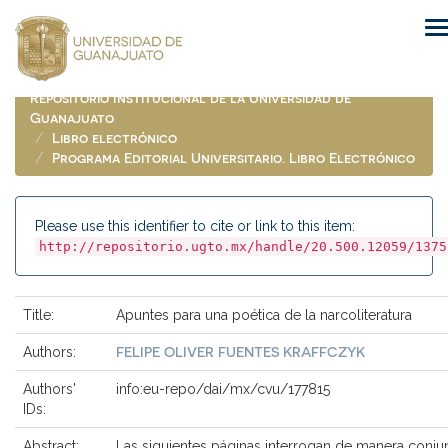
Skip
navigation
Repositorio Institucional de la Universidad de
Guanajuato
Libro electrónico
Programa Editorial Universitario. Libro Electrónico
Please use this identifier to cite or link to this item:
http://repositorio.ugto.mx/handle/20.500.12059/1375
Title:
Apuntes para una poética de la narcoliteratura
FELIPE OLIVER FUENTES KRAFFCZYK
Authors:
Authors'
info:eu-repo/dai/mx/cvu/177815
IDs:
Abstract:
Las siguientes páginas interrogan de manera conju