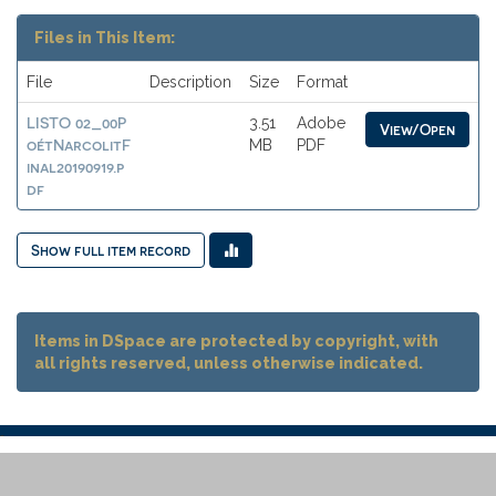
Files in This Item:
File
Description
Size
Format
LISTO 02_00P
3.51
Adobe
View/Open
oétNarcolitF
MB
PDF
inal20190919.p
df
Show full item record
Items in DSpace are protected by copyright, with
all rights reserved, unless otherwise indicated.