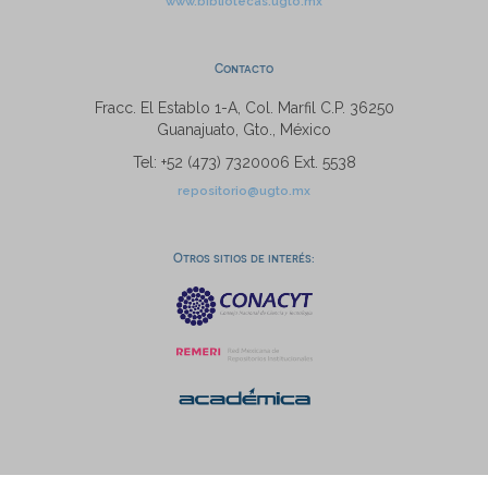
www.bibliotecas.ugto.mx
Contacto
Fracc. El Establo 1-A, Col. Marfil C.P. 36250
Guanajuato, Gto., México
Tel: +52 (473) 7320006 Ext. 5538
repositorio@ugto.mx
Otros sitios de interés: