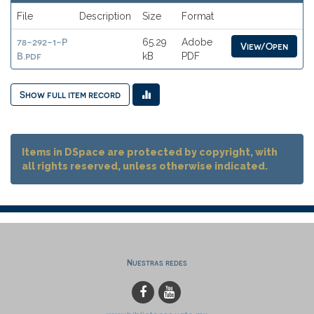
File
Description
Size
Format
78-292-1-P
65.29
Adobe
View/Open
B.pdf
kB
PDF
Show full item record
Items in DSpace are protected by copyright, with
all rights reserved, unless otherwise indicated.
Nuestras redes