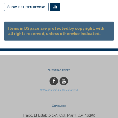
Show full item record
Items in DSpace are protected by copyright, with
all rights reserved, unless otherwise indicated.
Nuestras redes
www.bibliotecas.ugto.mx
Contacto
Fracc. El Establo 1-A, Col. Marfil C.P. 36250