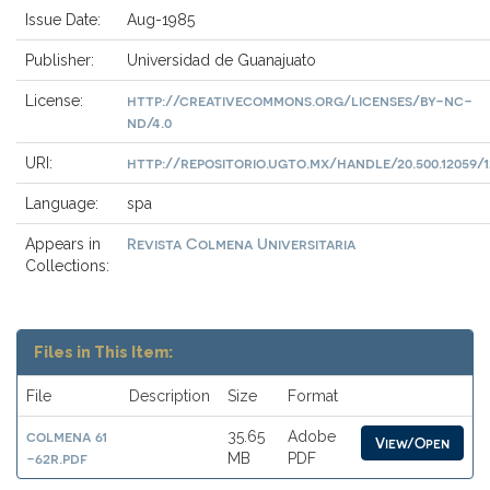
Issue Date:
Aug-1985
Publisher:
Universidad de Guanajuato
http://creativecommons.org/licenses/by-nc-
License:
nd/4.0
http://repositorio.ugto.mx/handle/20.500.12059/1
URI:
Language:
spa
Revista Colmena Universitaria
Appears in
Collections:
Files in This Item:
File
Description
Size
Format
colmena 61
35.65
Adobe
View/Open
-62r.pdf
MB
PDF