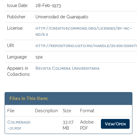
Issue Date:
28-Feb-1973
Publisher:
Universidad de Guanajuato
http://creativecommons.org/licenses/by-nc-
License:
nd/4.0
http://repositorio.ugto.mx/handle/20.500.12059/1
URI:
Language:
spa
Revista Colmena Universitaria
Appears in
Collections:
Files in This Item:
File
Description
Size
Format
Colmena20
33.07
Adobe
View/Open
-21.pdf
MB
PDF