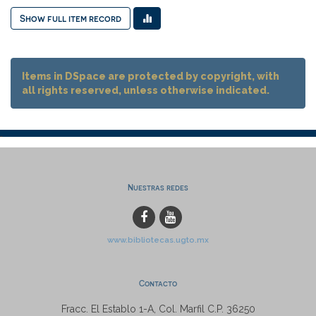
Show full item record
Items in DSpace are protected by copyright, with
all rights reserved, unless otherwise indicated.
Nuestras redes
www.bibliotecas.ugto.mx
Contacto
Fracc. El Establo 1-A, Col. Marfil C.P. 36250