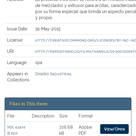
de mezclador y extrusor para arcillas, caracterizad
por su forma especial que brinda un aspecto pecul
y propio.
Issue Date:
19-May-2015
http://creativecommons.org/licenses/by-nc-nd
License:
http://repositorio.ugto.mx/handle/20.500.12059/1
URI:
Language:
spa
Diseño Industrial
Appears in
Collections:
Files in This Item:
File
Description
Size
Format
MX 43814
726.68
Adobe
View/Open
B.pdf
kB
PDF