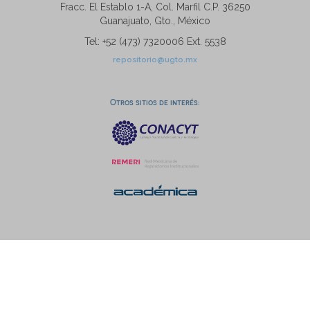
Fracc. El Establo 1-A, Col. Marfil C.P. 36250
Guanajuato, Gto., México
Tel: +52 (473) 7320006 Ext. 5538
repositorio@ugto.mx
Otros sitios de interés: