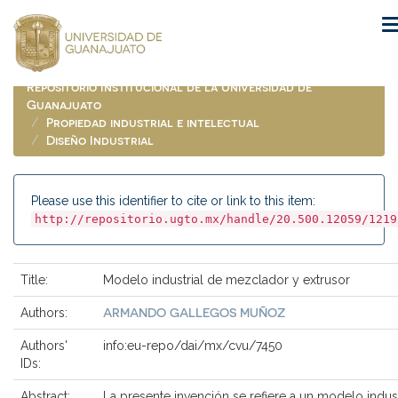
Skip
navigation
Repositorio Institucional de la Universidad de
Guanajuato
Propiedad industrial e intelectual
Diseño Industrial
Please use this identifier to cite or link to this item:
http://repositorio.ugto.mx/handle/20.500.12059/1219
Title:
Modelo industrial de mezclador y extrusor
ARMANDO GALLEGOS MUÑOZ
Authors:
Authors'
info:eu-repo/dai/mx/cvu/7450
IDs:
Abstract:
La presente invención se refiere a un modelo indust