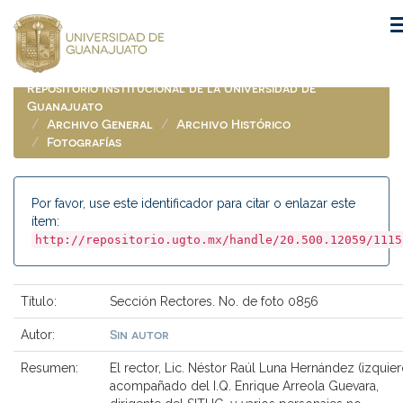
Skip
navigation
Repositorio Institucional de la Universidad de
Guanajuato
Archivo General
Archivo Histórico
Fotografías
Por favor, use este identificador para citar o enlazar este
ítem:
http://repositorio.ugto.mx/handle/20.500.12059/1115
Título:
Sección Rectores. No. de foto 0856
Sin autor
Autor:
Resumen:
El rector, Lic. Néstor Raúl Luna Hernández (izquier
acompañado del I.Q. Enrique Arreola Guevara,