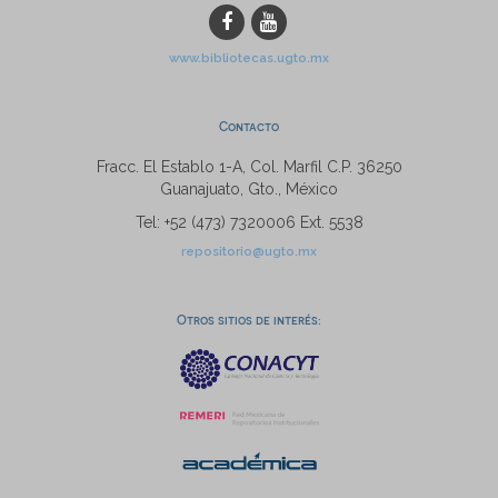
www.bibliotecas.ugto.mx
Contacto
Fracc. El Establo 1-A, Col. Marfil C.P. 36250
Guanajuato, Gto., México
Tel: +52 (473) 7320006 Ext. 5538
repositorio@ugto.mx
Otros sitios de interés: