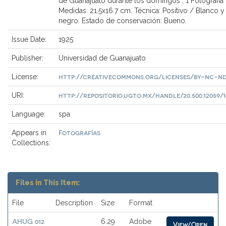
de Guanajuato durante los domingos ; 1 Fotografía 
Medidas: 21.5x16.7 cm. Técnica: Positivo / Blanco y
negro. Estado de conservación: Bueno.
Issue Date:
1925
Publisher:
Universidad de Guanajuato
http://creativecommons.org/licenses/by-nc-nd
License:
http://repositorio.ugto.mx/handle/20.500.12059/1
URI:
Language:
spa
Fotografías
Appears in
Collections:
Files in This Item:
File
Description
Size
Format
AHUG 012
6.29
Adobe
View/Open