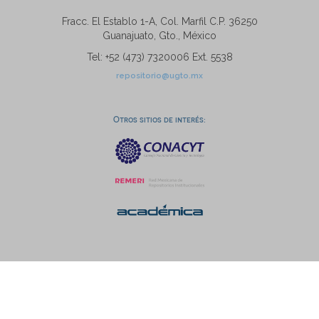
Fracc. El Establo 1-A, Col. Marfil C.P. 36250
Guanajuato, Gto., México
Tel: +52 (473) 7320006 Ext. 5538
repositorio@ugto.mx
Otros sitios de interés: