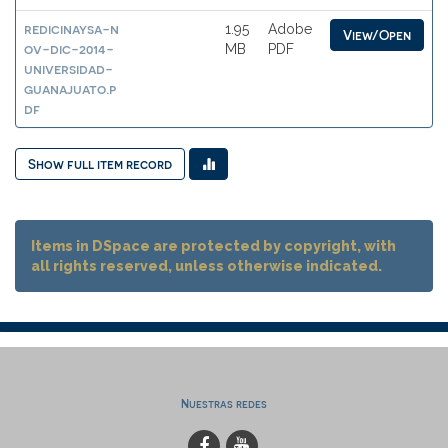
redicinaysa-n
1.95
Adobe
View/Open
ov-dic-2014-
MB
PDF
universidad-
guanajuato.p
df
Show full item record
Items in DSpace are protected by copyright, with
all rights reserved, unless otherwise indicated.
Nuestras redes