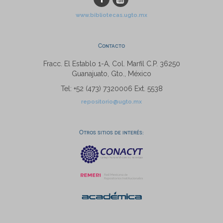
www.bibliotecas.ugto.mx
Contacto
Fracc. El Establo 1-A, Col. Marfil C.P. 36250
Guanajuato, Gto., México
Tel: +52 (473) 7320006 Ext. 5538
repositorio@ugto.mx
Otros sitios de interés: