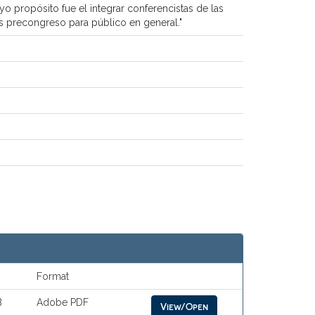
o propósito fue el integrar conferencistas de las
es precongreso para público en general."
Format
B
Adobe PDF
View/Open