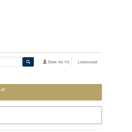
Sign on to:
Language
les