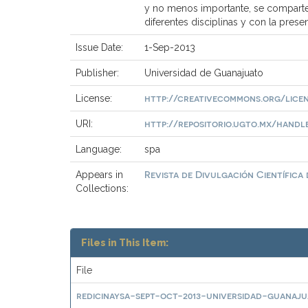
y no menos importante, se comparte l
diferentes disciplinas y con la pres
Issue Date:
1-Sep-2013
Publisher:
Universidad de Guanajuato
http://creativecommons.org/licen
License:
http://repositorio.ugto.mx/handle/
URI:
Language:
spa
Revista de Divulgación Científica
Appears in
Collections:
Files in This Item:
File
redicinaysa-sept-oct-2013-universidad-guanaju