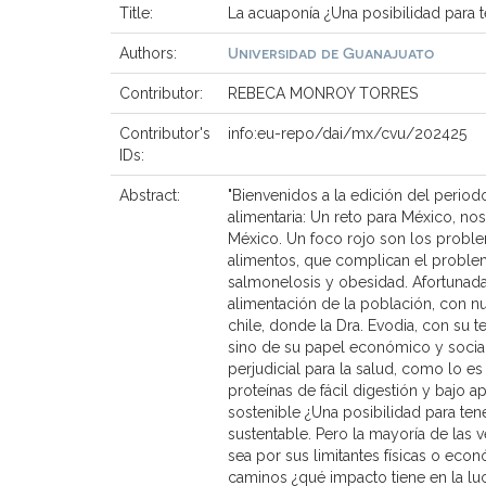
Title:
La acuaponía ¿Una posibilidad para 
Universidad de Guanajuato
Authors:
Contributor:
REBECA MONROY TORRES
Contributor's
info:eu-repo/dai/mx/cvu/202425
IDs:
Abstract:
"Bienvenidos a la edición del period
alimentaria: Un reto para México, nos
México. Un foco rojo son los probl
alimentos, que complican el problem
salmonelosis y obesidad. Afortunada
alimentación de la población, con n
chile, donde la Dra. Evodia, con su 
sino de su papel económico y social
perjudicial para la salud, como lo es
proteínas de fácil digestión y bajo 
sostenible ¿Una posibilidad para ten
sustentable. Pero la mayoría de las
sea por sus limitantes físicas o econ
caminos ¿qué impacto tiene en la luc