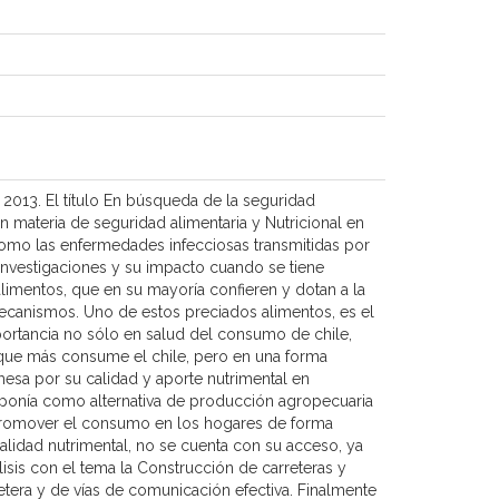
 2013. El título En búsqueda de la seguridad
en materia de seguridad alimentaria y Nutricional en
omo las enfermedades infecciosas transmitidas por
investigaciones y su impacto cuando se tiene
imentos, que en su mayoría confieren y dotan a la
mecanismos. Uno de estos preciados alimentos, es el
mportancia no sólo en salud del consumo de chile,
s que más consume el chile, pero en una forma
omesa por su calidad y aporte nutrimental en
uaponía como alternativa de producción agropecuaria
de promover el consumo en los hogares de forma
alidad nutrimental, no se cuenta con su acceso, ya
lisis con el tema la Construcción de carreteras y
etera y de vías de comunicación efectiva. Finalmente