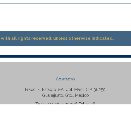
with all rights reserved, unless otherwise indicated.
Contacto
Fracc. El Establo 1-A, Col. Marfil C.P. 36250
Guanajuato, Gto., México
Tel: +52 (473) 7320006 Ext. 5538
repositorio@ugto.mx