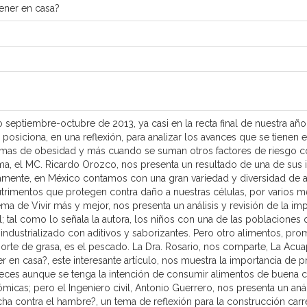
tener en casa?
o septiembre-octubre de 2013, ya casi en la recta final de nuestra año
 posiciona, en una reflexión, para analizar los avances que se tienen 
emas de obesidad y más cuando se suman otros factores de riesgo c
a, el MC. Ricardo Orozco, nos presenta un resultado de una de sus 
mente, en México contamos con una gran variedad y diversidad de al
utrimentos que protegen contra daño a nuestras células, por varios 
tema de Vivir más y mejor, nos presenta un análisis y revisión de la i
; tal como lo señala la autora, los niños con una de las poblacione
 industrializado con aditivos y saborizantes. Pero otro alimentos, pr
aporte de grasa, es el pescado. La Dra. Rosario, nos comparte, La Ac
er en casa?, este interesante artículo, nos muestra la importancia 
 veces aunque se tenga la intención de consumir alimentos de buena c
ómicas; pero el Ingeniero civil, Antonio Guerrero, nos presenta un aná
ha contra el hambre?, un tema de reflexión para la construcción carr