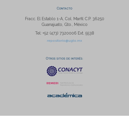
Contacto
Fracc. El Establo 1-A, Col. Marfil C.P. 36250
Guanajuato, Gto., México
Tel: +52 (473) 7320006 Ext. 5538
repositorio@ugto.mx
Otros sitios de interés: