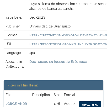
cuyo sistema de observación se basa en un sens
alcance de banda ultraancha.
Issue Date:
Dec-2023
Publisher:
Universidad de Guanajuato
http://creativecommons.org/licenses/by-nc-n
License:
http://repositorio.ugto.mx/handle/20.500.12059/
URI:
Language:
spa
Doctorado en Ingeniería Eléctrica
Appears in
Collections:
Files in This Item:
File
Description
Size
Format
JORGE ANDR
4.76
Adobe
View/Open