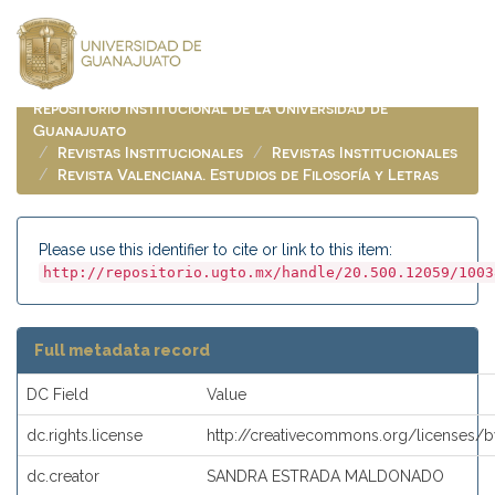
Skip
navigation
Repositorio Institucional de la Universidad de
Guanajuato
Revistas Institucionales
Revistas Institucionales
Revista Valenciana. Estudios de Filosofía y Letras
Please use this identifier to cite or link to this item:
http://repositorio.ugto.mx/handle/20.500.12059/1003
Full metadata record
DC Field
Value
dc.rights.license
http://creativecommons.org/licenses/
dc.creator
SANDRA ESTRADA MALDONADO