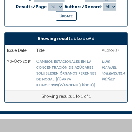
Results/Page
Authors/Record:
Showing results 1 to 1 of 1
Issue Date
Title
Author(s)
Cambios estacionales en la
Luis
30-Oct-2019
concentración de azúcares
Manuel
solublesen órganos perennes
Valenzuela
de nogal [(Carya
Núñez
illinoiensis(Wangenh.) Koch)]
Showing results 1 to 1 of 1