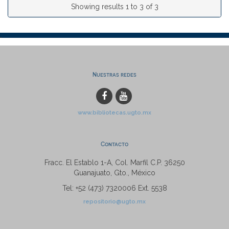
Showing results 1 to 3 of 3
Nuestras redes
www.bibliotecas.ugto.mx
Contacto
Fracc. El Establo 1-A, Col. Marfil C.P. 36250
Guanajuato, Gto., México
Tel: +52 (473) 7320006 Ext. 5538
repositorio@ugto.mx