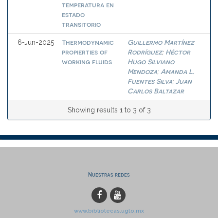
temperatura en
estado
transitorio
Thermodynamic
Guillermo Martínez
6-Jun-2025
propierties of
Rodríguez
Héctor
;
working fluids
Hugo Silviano
Mendoza
Amanda L.
;
Fuentes Silva
Juan
;
Carlos Baltazar
Showing results 1 to 3 of 3
Nuestras redes
www.bibliotecas.ugto.mx