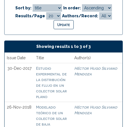
Sort by:
In order:
Results/Page
Authors/Record:
Showing results 1 to 3 of 3
Issue Date
Title
Author(s)
Estudio
Héctor Hugo Silviano
30-Dec-2017
experimental de
Mendoza
la distribución
de flujo en un
colector solar
plano
Modelado
Héctor Hugo Silviano
26-Nov-2018
teórico de un
Mendoza
colector solar
de baja