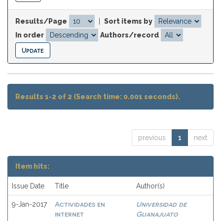
Results/Page
|
Sort items by
In order
Authors/record
Results 1-2 of 2 (Search time: 0.001 seconds).
previous
1
next
Item hits:
Issue Date
Title
Author(s)
Actividades en
Universidad de
9-Jan-2017
internet
Guanajuato