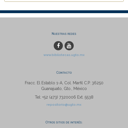
Nuestras redes
www.bibliotecas.ugto.mx
Contacto
Fracc. El Establo 1-A, Col. Marfil C.P. 36250
Guanajuato, Gto., México
Tel: +52 (473) 7320006 Ext. 5538
repositorio@ugto.mx
Otros sitios de interés: