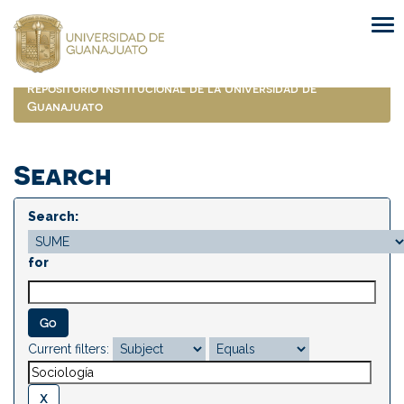
Skip
navigation
Repositorio Institucional de la Universidad de
Guanajuato
Search
Search:
for
Current filters: