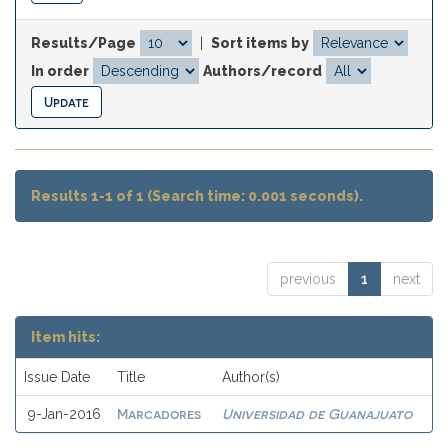
Results/Page
|
Sort items by
In order
Authors/record
Results 1-1 of 1 (Search time: 0.001 seconds).
previous
1
next
Item hits:
Issue Date
Title
Author(s)
Marcadores
Universidad de Guanajuato
9-Jan-2016