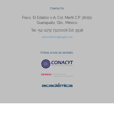
Contacto
Fracc. El Establo 1-A, Col. Marfil C.P. 36250
Guanajuato, Gto., México
Tel: +52 (473) 7320006 Ext. 5538
repositorio@ugto.mx
Otros sitios de interés: