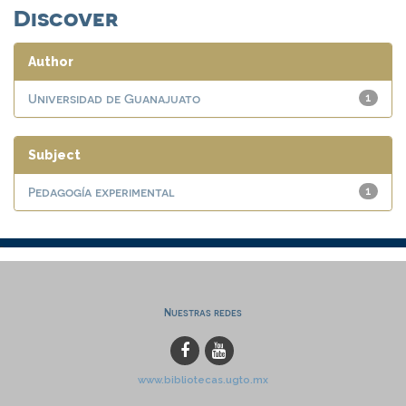
Discover
Author
Universidad de Guanajuato
1
Subject
Pedagogía experimental
1
Nuestras redes
www.bibliotecas.ugto.mx