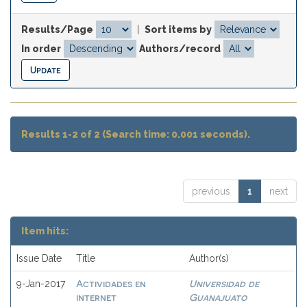
Results/Page
|
Sort items by
In order
Authors/record
Results 1-2 of 2 (Search time: 0.001 seconds).
previous
1
next
Item hits:
Issue Date
Title
Author(s)
Actividades en
Universidad de
9-Jan-2017
internet
Guanajuato