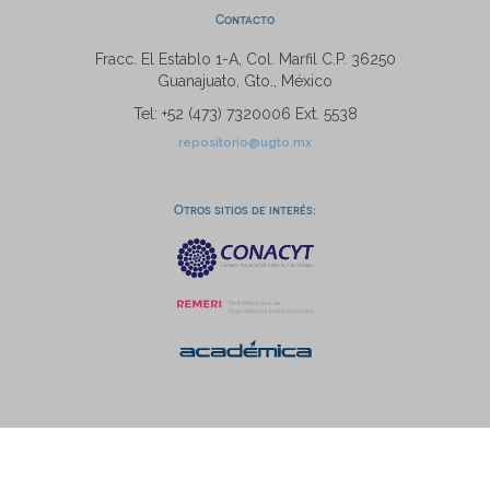
Contacto
Fracc. El Establo 1-A, Col. Marfil C.P. 36250
Guanajuato, Gto., México
Tel: +52 (473) 7320006 Ext. 5538
repositorio@ugto.mx
Otros sitios de interés: