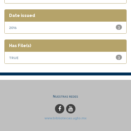
Date issued
2016
3
Has File(s)
true
3
Nuestras redes
www.bibliotecas.ugto.mx