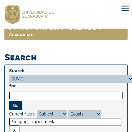
Skip
navigation
Repositorio Institucional de la Universidad de
Guanajuato
Search
Search:
for
Current filters: