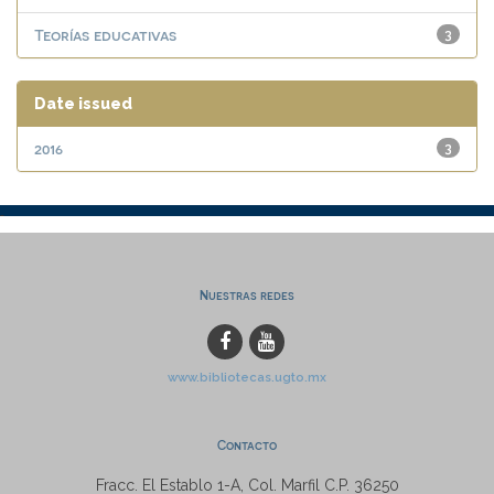
Teorías educativas
3
Date issued
2016
3
Nuestras redes
www.bibliotecas.ugto.mx
Contacto
Fracc. El Establo 1-A, Col. Marfil C.P. 36250