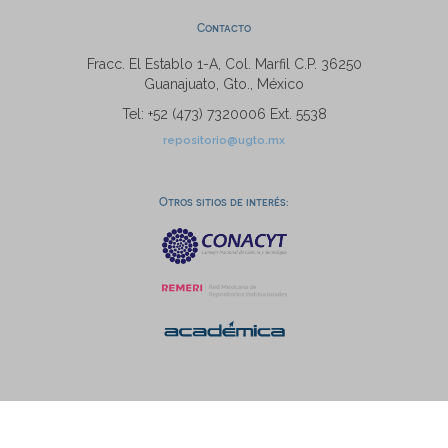
Contacto
Fracc. El Establo 1-A, Col. Marfil C.P. 36250
Guanajuato, Gto., México
Tel: +52 (473) 7320006 Ext. 5538
repositorio@ugto.mx
Otros sitios de interés: