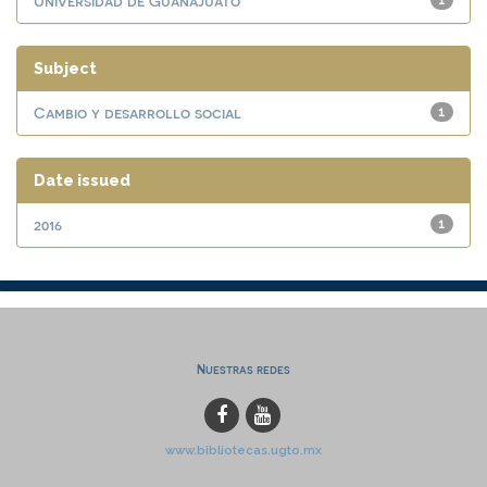
Universidad de Guanajuato
1
Subject
Cambio y desarrollo social
1
Date issued
2016
1
Nuestras redes
www.bibliotecas.ugto.mx