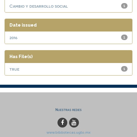
Cambio y desarrollo social
1
Date issued
2016
1
Has File(s)
true
1
Nuestras redes
www.bibliotecas.ugto.mx