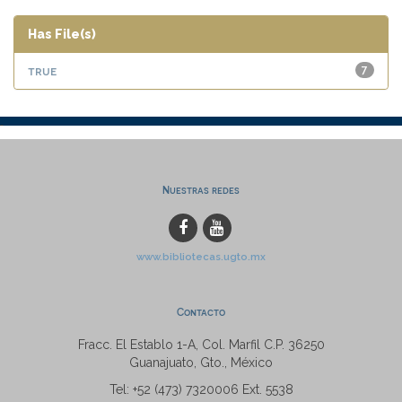
Has File(s)
true
7
Nuestras redes
www.bibliotecas.ugto.mx
Contacto
Fracc. El Establo 1-A, Col. Marfil C.P. 36250
Guanajuato, Gto., México
Tel: +52 (473) 7320006 Ext. 5538