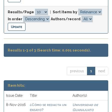
Results/Page
|
Sort items by
In order
Authors/record
Results 1-3 of 3 (Search time: 0.001 seconds).
previous
1
next
Item hits:
Issue Date
Title
Author(s)
¿Cómo se redacta un
Universidad de
8-Nov-2016
ensayo?
Guanajuato