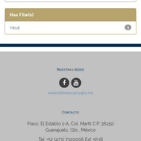
Has File(s)
true
3
Nuestras redes
www.bibliotecas.ugto.mx
Contacto
Fracc. El Establo 1-A, Col. Marfil C.P. 36250
Guanajuato, Gto., México
Tel: +52 (473) 7320006 Ext. 5538