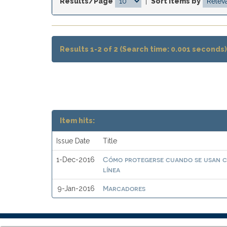
Results/Page
|
Sort items by
Results 1-2 of 2 (Search time: 0.001 seconds)
Item hits:
Issue Date
Title
Cómo protegerse cuando se usan 
1-Dec-2016
línea
Marcadores
9-Jan-2016