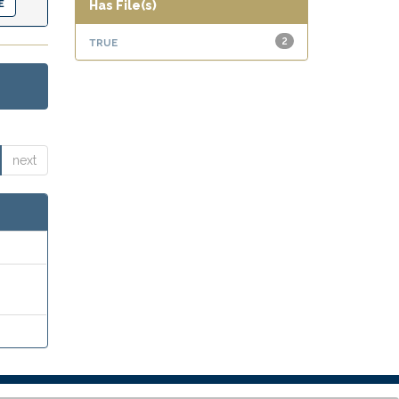
Has File(s)
true
2
next