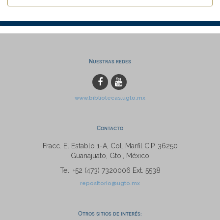
Nuestras redes
www.bibliotecas.ugto.mx
Contacto
Fracc. El Establo 1-A, Col. Marfil C.P. 36250
Guanajuato, Gto., México
Tel: +52 (473) 7320006 Ext. 5538
repositorio@ugto.mx
Otros sitios de interés: