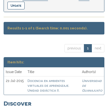
Results 1-1 of 1 (Search time: 0.001 seconds).
previous
1
next
Item hits:
Issue Date
Title
Author(s)
Docencia en ambientes
Universidad
21-Jul-2015
virtuales de aprendizaje.
de
Unidad didáctica II.
Guanajuato
Discover