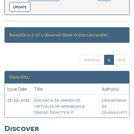
Results 1-1 of 1 (Search time: 0.001 seconds).
previous
1
next
Item hits:
Issue Date
Title
Author(s)
Docencia en ambientes
Universidad
21-Jul-2015
virtuales de aprendizaje.
de
Unidad didáctica II.
Guanajuato
Discover