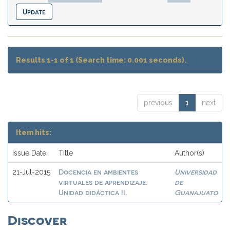
Results 1-1 of 1 (Search time: 0.001 seconds).
previous
1
next
Item hits:
Issue Date
Title
Author(s)
Docencia en ambientes
Universidad
21-Jul-2015
virtuales de aprendizaje.
de
Unidad didáctica II.
Guanajuato
Discover