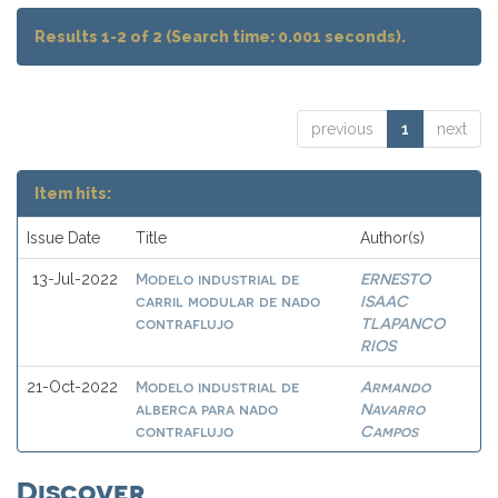
Results 1-2 of 2 (Search time: 0.001 seconds).
previous
1
next
Item hits:
Issue Date
Title
Author(s)
Modelo industrial de
ERNESTO
13-Jul-2022
carril modular de nado
ISAAC
contraflujo
TLAPANCO
RIOS
Modelo industrial de
Armando
21-Oct-2022
alberca para nado
Navarro
contraflujo
Campos
Discover