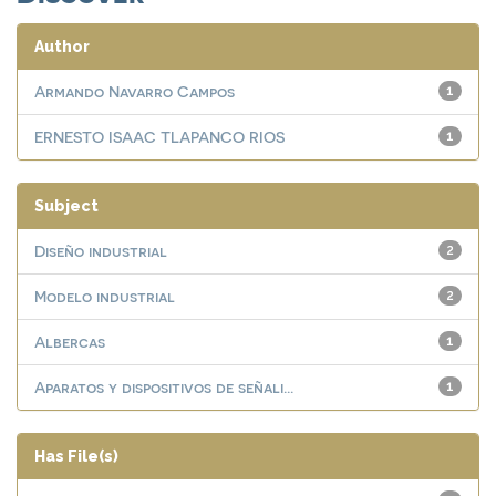
Author
Armando Navarro Campos
1
ERNESTO ISAAC TLAPANCO RIOS
1
Subject
Diseño industrial
2
Modelo industrial
2
Albercas
1
Aparatos y dispositivos de señali...
1
Has File(s)