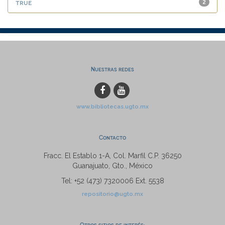
true
2
Nuestras redes
www.bibliotecas.ugto.mx
Contacto
Fracc. El Establo 1-A, Col. Marfil C.P. 36250
Guanajuato, Gto., México
Tel: +52 (473) 7320006 Ext. 5538
repositorio@ugto.mx
Otros sitios de interés: