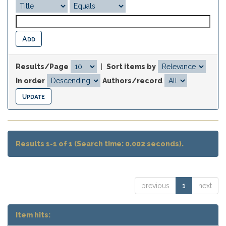
Results/Page
|
Sort items by
In order
Authors/record
Results 1-1 of 1 (Search time: 0.002 seconds).
previous
1
next
Item hits: