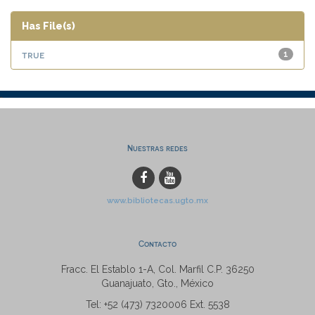
Has File(s)
true
1
Nuestras redes
www.bibliotecas.ugto.mx
Contacto
Fracc. El Establo 1-A, Col. Marfil C.P. 36250
Guanajuato, Gto., México
Tel: +52 (473) 7320006 Ext. 5538