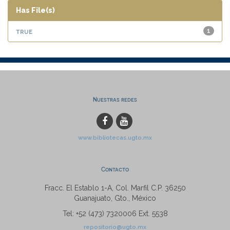
Has File(s)
true
1
Nuestras redes
www.bibliotecas.ugto.mx
Contacto
Fracc. El Establo 1-A, Col. Marfil C.P. 36250
Guanajuato, Gto., México
Tel: +52 (473) 7320006 Ext. 5538
repositorio@ugto.mx