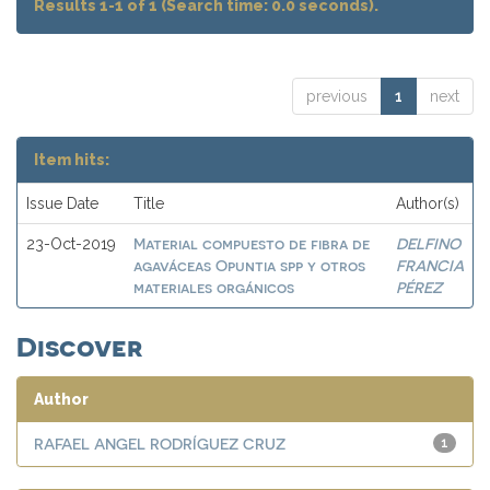
Results 1-1 of 1 (Search time: 0.0 seconds).
previous
1
next
Item hits:
Issue Date
Title
Author(s)
Material compuesto de fibra de
DELFINO
23-Oct-2019
agaváceas Opuntia spp y otros
FRANCIA
materiales orgánicos
PÉREZ
Discover
Author
RAFAEL ANGEL RODRÍGUEZ CRUZ
1