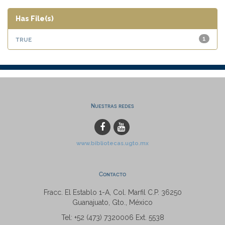
Has File(s)
true
1
Nuestras redes
www.bibliotecas.ugto.mx
Contacto
Fracc. El Establo 1-A, Col. Marfil C.P. 36250
Guanajuato, Gto., México
Tel: +52 (473) 7320006 Ext. 5538