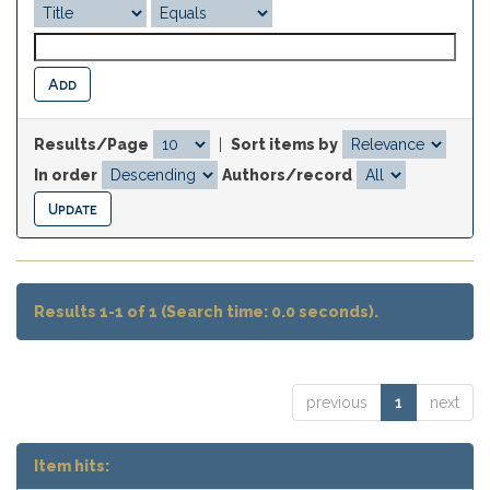
Results/Page
|
Sort items by
In order
Authors/record
Results 1-1 of 1 (Search time: 0.0 seconds).
previous
1
next
Item hits: