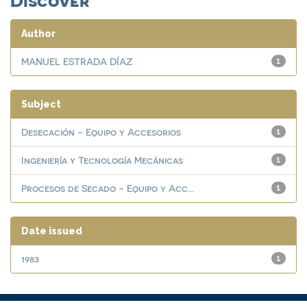
Author
MANUEL ESTRADA DÍAZ
1
Subject
Desecación - Equipo y Accesorios
1
Ingeniería y Tecnología Mecánicas
1
Procesos de Secado - Equipo y Acc...
1
Date issued
1983
1