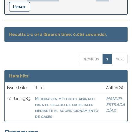
Results 1-1 of 1 (Search time: 0.001 seconds).
previous
1
next
Item hits:
Issue Date
Title
Author(s)
Mejoras en método y aparato
MANUEL
10-Jan-1983
para el secado de materiales
ESTRADA
mediante el acondicionamiento
DÍAZ
de gases
Discover