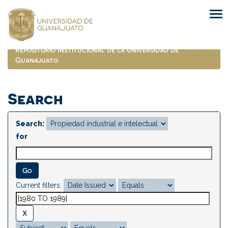
Skip
navigation
Repositorio Institucional de la Universidad de
Guanajuato
Search
Search:
for
Current filters: