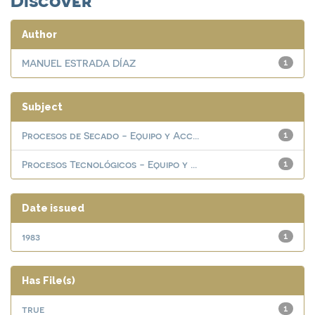
Author
MANUEL ESTRADA DÍAZ
1
Subject
Procesos de Secado - Equipo y Acc...
1
Procesos Tecnológicos - Equipo y ...
1
Date issued
1983
1
Has File(s)
true
1