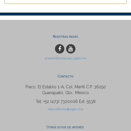
Nuestras redes
www.bibliotecas.ugto.mx
Contacto
Fracc. El Establo 1-A, Col. Marfil C.P. 36250
Guanajuato, Gto., México
Tel: +52 (473) 7320006 Ext. 5538
repositorio@ugto.mx
Otros sitios de interés: