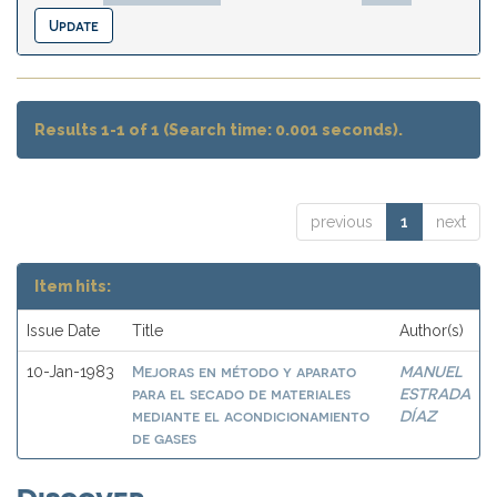
Results 1-1 of 1 (Search time: 0.001 seconds).
previous
1
next
Item hits:
Issue Date
Title
Author(s)
Mejoras en método y aparato
MANUEL
10-Jan-1983
para el secado de materiales
ESTRADA
mediante el acondicionamiento
DÍAZ
de gases
Discover