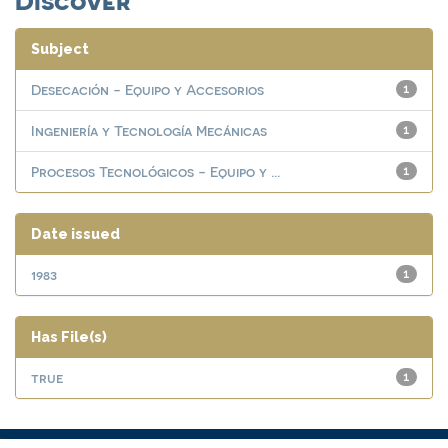
Subject
Desecación - Equipo y Accesorios
1
Ingeniería y Tecnología Mecánicas
1
Procesos Tecnológicos - Equipo y ...
1
Date issued
1983
1
Has File(s)
true
1