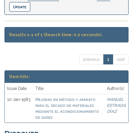
Results 1-1 of 1 (Search time: 0.0 seconds).
previous
1
next
Item hits:
Issue Date
Title
Author(s)
Mejoras en método y aparato
MANUEL
10-Jan-1983
para el secado de materiales
ESTRADA
mediante el acondicionamiento
DÍAZ
de gases
Discover