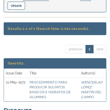
Results 1-1 of 1 (Search time: 0.001 seconds).
previous
1
next
Item hits:
Issue Date
Title
Author(s)
PROCEDIMIENTO PARA
WENCESLAO
11-May-1972
PRODUCIR SULFATOS
LÓPEZ
BASICOS E HIDRATOS DE
MARTÍN DEL
ALUMINIO
CAMPO
Discover