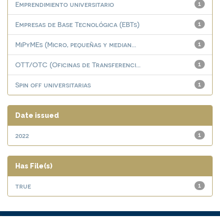
Emprendimiento universitario
1
Empresas de Base Tecnológica (EBTs)
1
MiPyMEs (Micro, pequeñas y median...
1
OTT/OTC (Oficinas de Transferenci...
1
Spin off universitarias
1
Date issued
2022
1
Has File(s)
true
1