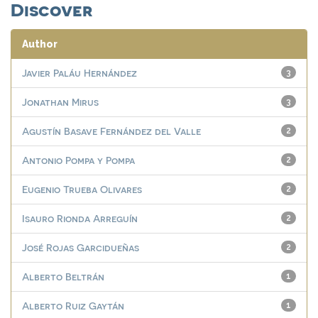
Discover
Author
Javier Paláu Hernández
3
Jonathan Mirus
3
Agustín Basave Fernández del Valle
2
Antonio Pompa y Pompa
2
Eugenio Trueba Olivares
2
Isauro Rionda Arreguín
2
José Rojas Garcidueñas
2
Alberto Beltrán
1
Alberto Ruiz Gaytán
1