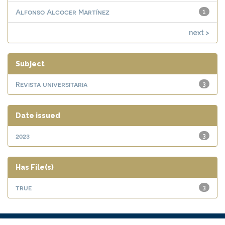
Alfonso Alcocer Martínez
1
next >
Subject
Revista universitaria
3
Date issued
2023
3
Has File(s)
true
3