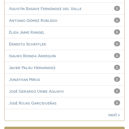
Agustín Basave Fernández del Valle
1
Antonio Gómez Robledo
1
Elisa Jaime Rangel
1
Ernesto Scheffler
1
Isauro Rionda Arreguín
1
Javier Paláu Hernández
1
Jonathan Mirus
1
José Gerardo Uribe Aguayo
1
José Rojas Garcidueñas
1
next >