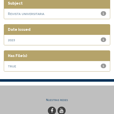
Subject
Revista universitaria
1
Date issued
2023
1
Has File(s)
true
1
Nuestras redes