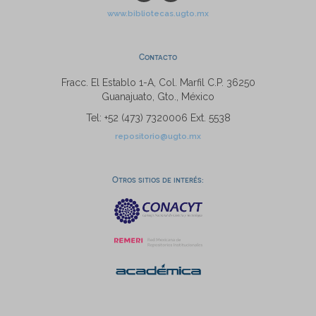
www.bibliotecas.ugto.mx
Contacto
Fracc. El Establo 1-A, Col. Marfil C.P. 36250
Guanajuato, Gto., México
Tel: +52 (473) 7320006 Ext. 5538
repositorio@ugto.mx
Otros sitios de interés: