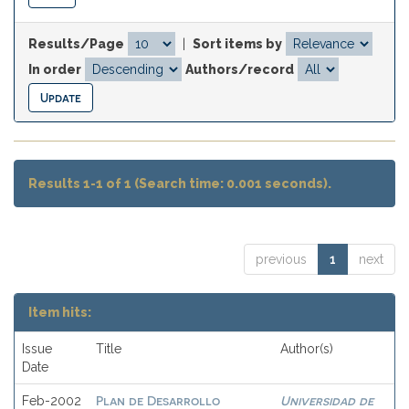
Results/Page
|
Sort items by
In order
Authors/record
Results 1-1 of 1 (Search time: 0.001 seconds).
previous
1
next
Item hits:
Issue
Title
Author(s)
Date
Plan de Desarrollo
Universidad de
Feb-2002