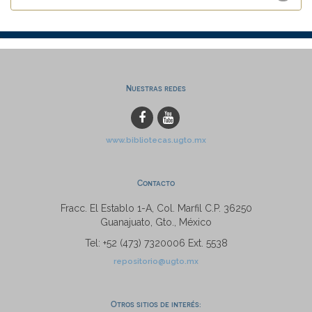
Nuestras redes
www.bibliotecas.ugto.mx
Contacto
Fracc. El Establo 1-A, Col. Marfil C.P. 36250
Guanajuato, Gto., México
Tel: +52 (473) 7320006 Ext. 5538
repositorio@ugto.mx
Otros sitios de interés: