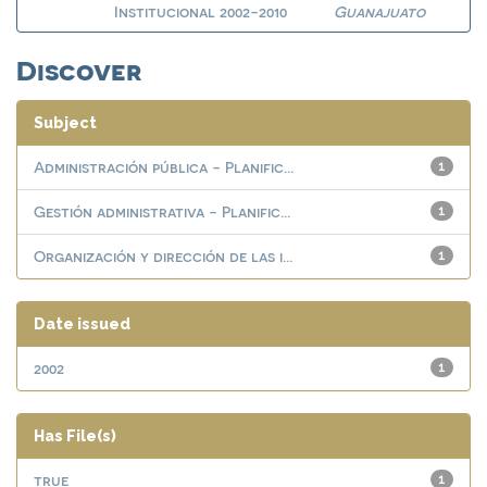
Institucional 2002-2010
Guanajuato
Discover
Subject
Administración pública - Planific...
1
Gestión administrativa - Planific...
1
Organización y dirección de las i...
1
Date issued
2002
1
Has File(s)
true
1